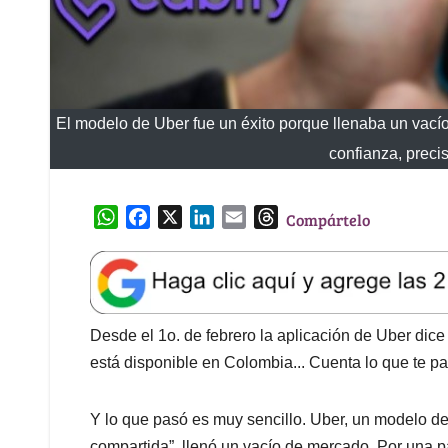
El modelo de Uber fue un éxito porque llenaba un vac
confianza, preci
W
F
X
L
E
T
Compártelo
h
a
i
m
h
a
c
n
a
r
t
e
k
i
e
s
b
e
l
a
A
o
d
d
Desde el 1o. de febrero la aplicación de Uber dic
p
o
I
s
está disponible en Colombia... Cuenta lo que te pa
p
k
n
Y lo que pasó es muy sencillo. Uber, un modelo 
compartida”, llenó un vacío de mercado. Por una p