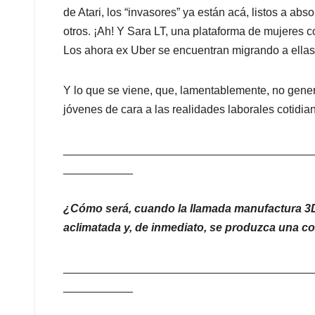
de Atari, los “invasores” ya están acá, listos a abs
otros. ¡Ah! Y Sara LT, una plataforma de mujeres c
Los ahora ex Uber se encuentran migrando a ellas
Y lo que se viene, que, lamentablemente, no genera
jóvenes de cara a las realidades laborales cotidia
_______________________________________
___________
¿Cómo será, cuando la llamada manufactura 3D
aclimatada y, de inmediato, se produzca una 
_______________________________________
___________