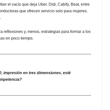
orber el vacío que deja Uber. Didi, Cabify, Beat, entre
onductoras que ofrecen servicio solo para mujeres.
.
 reflexiones y, menos, estrategias para formar a los
nas en poco tiempo.
__________________________________________
, impresión en tres dimensiones, esté
competencia?
__________________________________________