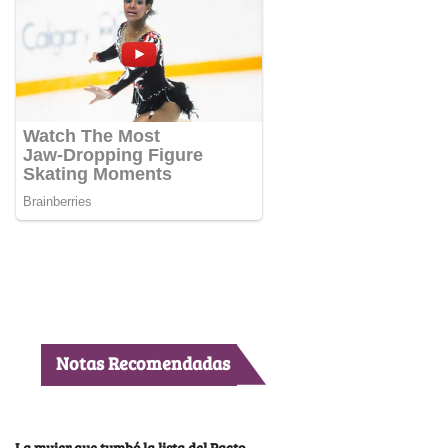
Notas Recomendadas
La mujer que tumbó la lista del Pacto,