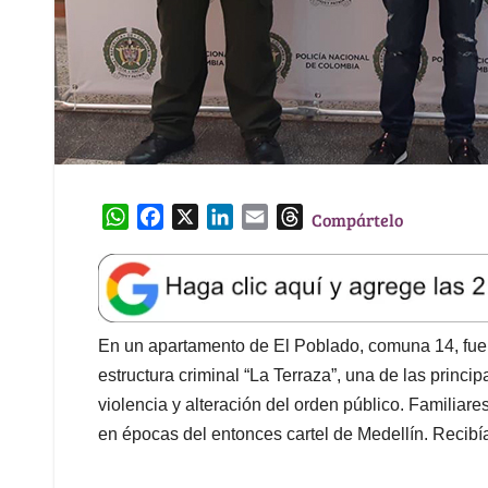
W
F
X
L
E
T
Compártelo
h
a
i
m
h
a
c
n
a
r
t
e
k
i
e
s
b
e
l
a
A
o
d
d
En un apartamento de El Poblado, comuna 14, fue c
p
o
I
s
estructura criminal “La Terraza”, una de las princ
p
k
n
violencia y alteración del orden público. Familiare
en épocas del entonces cartel de Medellín. Recibí