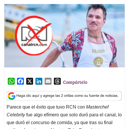
W
F
X
L
E
T
Compártelo
h
a
i
m
h
a
c
n
a
r
t
e
k
i
e
Parece que el éxito que tuvo RCN con
Masterchef
s
b
e
l
a
Celebrity
fue algo efímero que solo duró para el canal, lo
A
o
d
d
p
o
I
s
que duró el concurso de comida, ya que tras su final