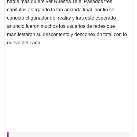
p
k
n
nadie más quiere ver Nuestra Tele. Pasados tres
capítulos alargando la tan ansiada final, por fin se
conoció el ganador del reality y tras este esperado
anuncio fueron muchos los usuarios de redes que
manifestaron su descontento y desconexión total con lo
nuevo del canal.