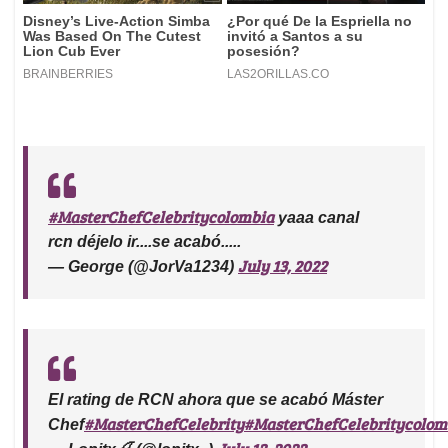
#MasterChefCelebritycolombia
yaaa canal
rcn déjelo ir....se acabó.....
July 13, 2022
— George (@JorVa1234)
El rating de RCN ahora que se acabó Máster
#MasterChefCelebrity
#MasterChefCelebritycolom
Chef