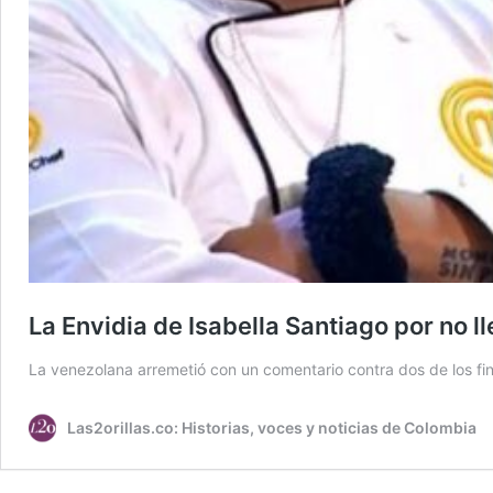
La Envidia de Isabella Santiago por no ll
La venezolana arremetió con un comentario contra dos de los fina
Las2orillas.co: Historias, voces y noticias de Colombia