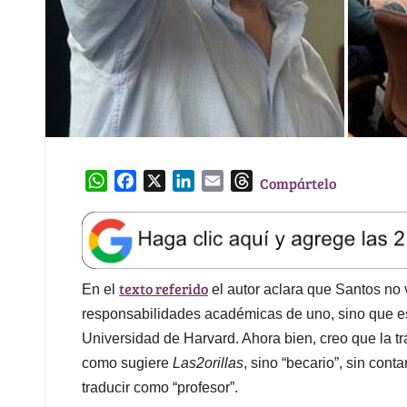
W
F
X
L
E
T
Compártelo
h
a
i
m
h
a
c
n
a
r
t
e
k
i
e
s
b
e
l
a
texto referido
A
o
d
d
En el
el autor aclara que Santos no v
p
o
I
s
responsabilidades académicas de uno, sino que e
p
k
n
Universidad de Harvard. Ahora bien, creo que la 
como sugiere
Las2orillas
, sino “becario”, sin con
traducir como “profesor”.