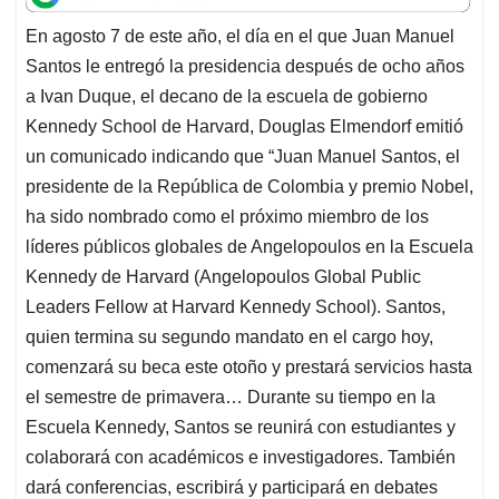
t
e
k
i
e
En agosto 7 de este año, el día en el que Juan Manuel
s
b
e
l
a
Santos le entregó la presidencia después de ocho años
A
o
d
d
p
o
I
s
a Ivan Duque, el decano de la escuela de gobierno
p
k
n
Kennedy School de Harvard, Douglas Elmendorf emitió
un comunicado indicando que “Juan Manuel Santos, el
presidente de la República de Colombia y premio Nobel,
ha sido nombrado como el próximo miembro de los
líderes públicos globales de Angelopoulos en la Escuela
Kennedy de Harvard (Angelopoulos Global Public
Leaders Fellow at Harvard Kennedy School). Santos,
quien termina su segundo mandato en el cargo hoy,
comenzará su beca este otoño y prestará servicios hasta
el semestre de primavera… Durante su tiempo en la
Escuela Kennedy, Santos se reunirá con estudiantes y
colaborará con académicos e investigadores. También
dará conferencias, escribirá y participará en debates