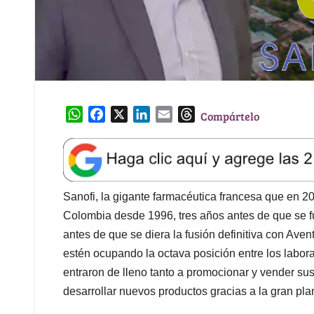
W
F
X
L
E
T
Compártelo
h
a
i
m
h
a
c
n
a
r
t
e
k
i
e
s
b
e
l
a
A
o
d
d
Sanofi, la gigante farmacéutica francesa que en 20
p
o
I
s
Colombia desde 1996, tres años antes de que se fus
p
k
n
antes de que se diera la fusión definitiva con Aven
estén ocupando la octava posición entre los labo
entraron de lleno tanto a promocionar y vender su
desarrollar nuevos productos gracias a la gran plan