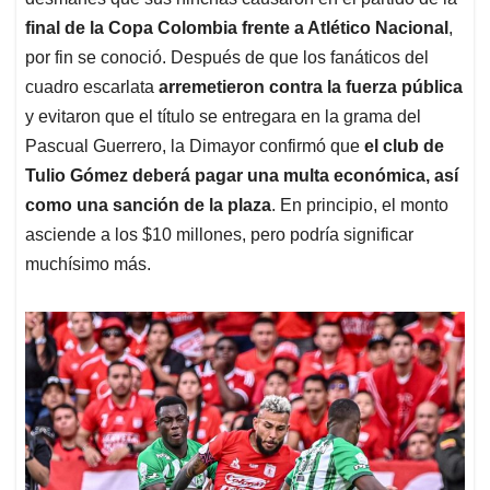
A
o
d
d
p
o
I
s
final de la Copa Colombia frente a Atlético Nacional
,
p
k
n
por fin se conoció. Después de que los fanáticos del
cuadro escarlata
arremetieron contra la fuerza pública
y evitaron que el título se entregara en la grama del
Pascual Guerrero, la Dimayor confirmó que
el club de
Tulio Gómez deberá pagar una multa económica, así
como una sanción de la plaza
. En principio, el monto
asciende a los $10 millones, pero podría significar
muchísimo más.