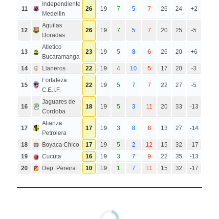
Independiente
11
26
19
7
5
7
26
24
+2
Medellin
Aguilas
12
26
19
7
5
7
20
25
-5
Doradas
Atletico
13
23
19
5
8
6
26
20
+6
Bucaramanga
14
Llaneros
22
19
4
10
5
17
20
-3
Fortaleza
15
22
19
5
7
7
22
27
-5
C.E.I.F.
Jaguares de
16
18
19
5
3
11
20
33
-13
Cordoba
Alianza
17
17
19
3
8
8
13
27
-14
Petrolera
18
Boyaca Chico
17
19
5
2
12
15
32
-17
19
Cucuta
16
19
3
7
9
22
35
-13
20
Dep. Pereira
10
19
1
7
11
15
32
-17