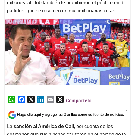
millones, al club también le prohibieron el público en 6
partidos, que se resumen en multimillonarias cifras
W
F
X
L
E
T
Compártelo
h
a
i
m
h
a
c
n
a
r
t
e
k
i
e
La
sanción al América de Cali
, por cuenta de los
s
b
e
l
a
desmanes que sus hinchas causaron en el partido de la