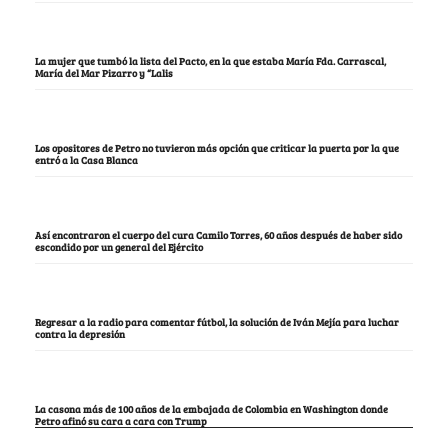
La mujer que tumbó la lista del Pacto, en la que estaba María Fda. Carrascal,
María del Mar Pizarro y “Lalis
Los opositores de Petro no tuvieron más opción que criticar la puerta por la que
entró a la Casa Blanca
Así encontraron el cuerpo del cura Camilo Torres, 60 años después de haber sido
escondido por un general del Ejército
Regresar a la radio para comentar fútbol, la solución de Iván Mejía para luchar
contra la depresión
La casona más de 100 años de la embajada de Colombia en Washington donde
Petro afinó su cara a cara con Trump