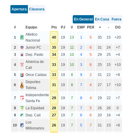
Apertura
Clausura
En General
En Casa
Fuera
#
Equipo
Pts
PJ
V
EMP
PER
+
-
DG
Atletico
1
40
19
13
1
5
35
15
+20
Nacional
2
Junior FC
35
19
11
2
6
31
24
+7
3
Dep. Pasto
34
19
10
4
5
29
25
+4
America de
4
33
19
10
3
6
25
15
+10
Cali
5
Once Caldas
33
19
8
9
2
31
22
+9
Deportes
6
31
19
8
7
4
27
17
+10
Tolima
Independiente
7
29
19
7
8
4
29
22
+7
Santa Fe
8
La Equidad
28
19
7
7
5
26
26
0
9
Dep. Cali
27
19
7
6
6
20
16
+4
Los
10
26
19
7
5
7
31
23
+8
Millionarios