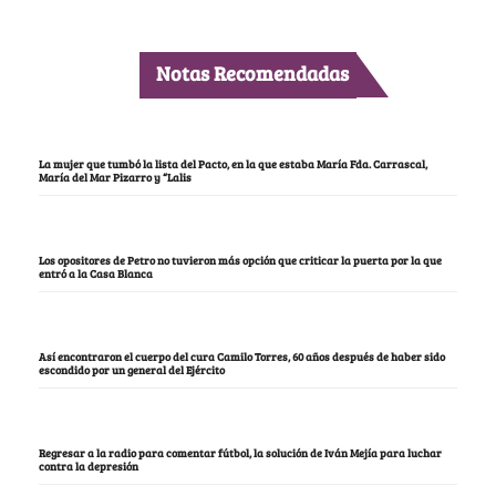
Notas Recomendadas
La mujer que tumbó la lista del Pacto, en la que estaba María Fda. Carrascal,
María del Mar Pizarro y “Lalis
Los opositores de Petro no tuvieron más opción que criticar la puerta por la que
entró a la Casa Blanca
Así encontraron el cuerpo del cura Camilo Torres, 60 años después de haber sido
escondido por un general del Ejército
Regresar a la radio para comentar fútbol, la solución de Iván Mejía para luchar
contra la depresión