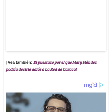
El puestazo por el que Mary Méndez
|
Vea también:
podría decirle adiós a La Red de Caracol