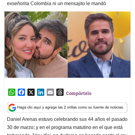
exseñorita Colombia ni un mensajito le mandó
W
F
X
L
E
T
Compártelo
h
a
i
m
h
a
c
n
a
r
t
e
k
i
e
Daniel Arenas estuvo celebrando sus 44 años el pasado
s
b
e
l
a
30 de marzo; y en el programa matutino en el que está
A
o
d
d