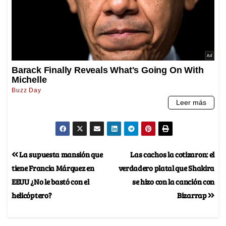
La supuesta mansión que
Las cachos la cotizaron: el
tiene Francia Márquez en
verdadero platal que Shakira
EEUU ¿No le bastó con el
se hizo con la canción con
helicóptero?
Bizarrap