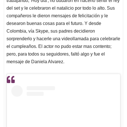
p
o
I
s
trabajando, 'Hoy día
'
, no dudaron en hacerlo sentir el rey
p
k
n
del set y le celebraron el natalicio por todo lo alto. Sus
compañeros le dieron mensajes de felicitación y le
desearon buenas cosas para el futuro. Y desde
Colombia, vía Skype, sus padres decidieron
sorprenderlo y hacerle una videollamada para celebrarle
el cumpleaños. El actor no pudo estar mas contento;
pero, para todos su seguidores, faltó algo y fue el
mensaje de Daniela Alvarez.