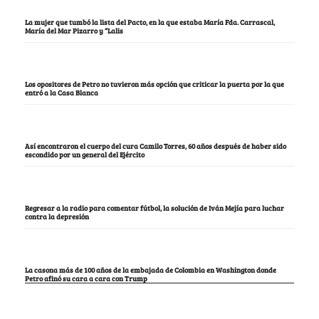
La mujer que tumbó la lista del Pacto, en la que estaba María Fda. Carrascal,
María del Mar Pizarro y “Lalis
Los opositores de Petro no tuvieron más opción que criticar la puerta por la que
entró a la Casa Blanca
Así encontraron el cuerpo del cura Camilo Torres, 60 años después de haber sido
escondido por un general del Ejército
Regresar a la radio para comentar fútbol, la solución de Iván Mejía para luchar
contra la depresión
La casona más de 100 años de la embajada de Colombia en Washington donde
Petro afinó su cara a cara con Trump