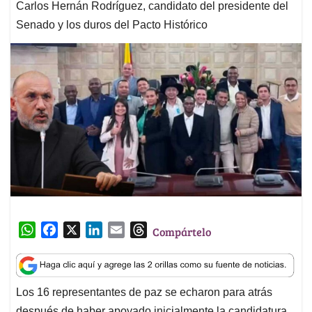
Carlos Hernán Rodríguez, candidato del presidente del
Senado y los duros del Pacto Histórico
W
F
X
L
E
T
Compártelo
h
a
i
m
h
a
c
n
a
r
t
e
k
i
e
Los 16 representantes de paz se echaron para atrás
s
b
e
l
a
después de haber apoyado inicialmente la candidatura