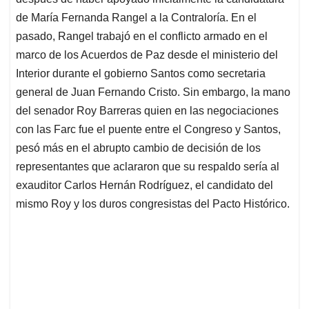
A
o
d
d
p
o
I
s
de María Fernanda Rangel a la Contraloría. En el
p
k
n
pasado, Rangel trabajó en el conflicto armado en el
marco de los Acuerdos de Paz desde el ministerio del
Interior durante el gobierno Santos como secretaria
general de Juan Fernando Cristo. Sin embargo, la mano
del senador Roy Barreras quien en las negociaciones
con las Farc fue el puente entre el Congreso y Santos,
pesó más en el abrupto cambio de decisión de los
representantes que aclararon que su respaldo sería al
exauditor Carlos Hernán Rodríguez, el candidato del
mismo Roy y los duros congresistas del Pacto Histórico.