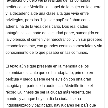
p
o
I
s
revolucionó y dejó ver la realidad de las comunas
p
k
n
periféricas de Medellín, el papel de la mujer en la guerra,
y la decadencia de una clase alta que vivía entre
privilegios, pero los "hijos de papi” soñaban con la
adrenalina de la vida del sicario. Dos realidades
antagónicas, el norte de la ciudad pobre, sumergido en
la violencia, el crimen y el narcotráfico, y un sur próspero
económicamente, con grandes centros comerciales y sin
conocimiento de lo que pasaba en las comunas.
El texto aún sigue presente en la memoria de los
colombianos, tanto que se ha adaptado, primero en
película y luego a serie de televisión con una gran
acogida por parte de la audiencia. Medellín tiene el
récord Guinness de ser la ciudad más violenta del
mundo, y aunque hoy en día la ciudad se ha
industrializado y pacificado, hay lugares del país que