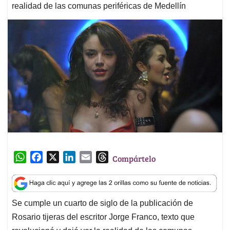
realidad de las comunas periféricas de Medellín
W
F
X
L
E
T
Compártelo
h
a
i
m
h
a
c
n
a
r
t
e
k
i
e
Se cumple un cuarto de siglo de la publicación de
s
b
e
l
a
Rosario tijeras del escritor Jorge Franco, texto que
A
o
d
d