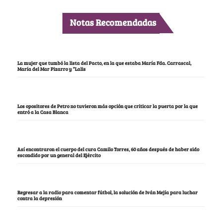
Notas Recomendadas
La mujer que tumbó la lista del Pacto, en la que estaba María Fda. Carrascal,
María del Mar Pizarro y “Lalis
Los opositores de Petro no tuvieron más opción que criticar la puerta por la que
entró a la Casa Blanca
Así encontraron el cuerpo del cura Camilo Torres, 60 años después de haber sido
escondido por un general del Ejército
Regresar a la radio para comentar fútbol, la solución de Iván Mejía para luchar
contra la depresión