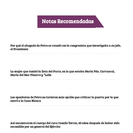
Notas Recomendadas
Por qué el abogado de Petro se reunió con la congresista que investigaba a su jefe,
el Presidente
La mujer que tumbó la lista del Pacto, en la que estaba María Fda. Carrascal,
María del Mar Pizarro y “Lalis
Los opositores de Petro no tuvieron más opción que criticar la puerta por la que
entró a la Casa Blanca
Así encontraron el cuerpo del cura Camilo Torres, 60 años después de haber sido
escondido por un general del Ejército