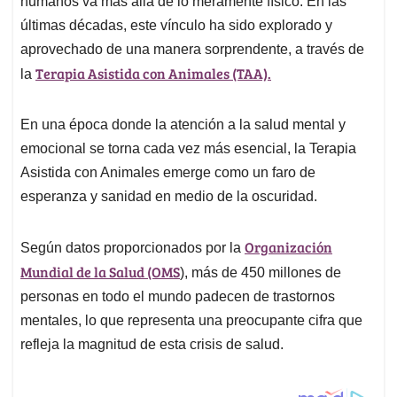
p
o
I
s
humanos va más allá de lo meramente físico. En las
p
k
n
últimas décadas, este vínculo ha sido explorado y
aprovechado de una manera sorprendente, a través de
Terapia Asistida con Animales (TAA).
la
En una época donde la atención a la salud mental y
emocional se torna cada vez más esencial, la Terapia
Asistida con Animales emerge como un faro de
esperanza y sanidad en medio de la oscuridad.
Organización
Según datos proporcionados por la
Mundial de la Salud (OMS
), más de 450 millones de
personas en todo el mundo padecen de trastornos
mentales, lo que representa una preocupante cifra que
refleja la magnitud de esta crisis de salud.