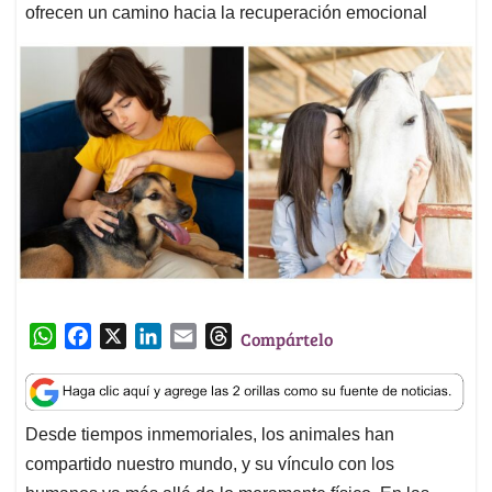
ofrecen un camino hacia la recuperación emocional
W
F
X
L
E
T
Compártelo
h
a
i
m
h
a
c
n
a
r
t
e
k
i
e
Desde tiempos inmemoriales, los animales han
s
b
e
l
a
compartido nuestro mundo, y su vínculo con los
A
o
d
d