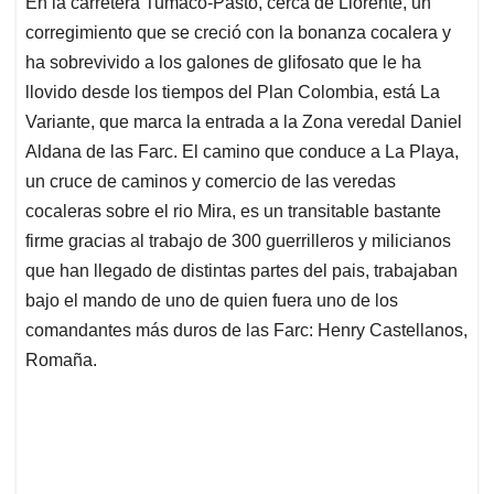
En la carretera Tumaco-Pasto, cerca de Llorente, un
s
b
e
l
a
corregimiento que se creció con la bonanza cocalera y
A
o
d
d
p
o
I
s
ha sobrevivido a los galones de glifosato que le ha
p
k
n
llovido desde los tiempos del Plan Colombia, está La
Variante, que marca la entrada a la Zona veredal Daniel
Aldana de las Farc. El camino que conduce a La Playa,
un cruce de caminos y comercio de las veredas
cocaleras sobre el rio Mira, es un transitable bastante
firme gracias al trabajo de 300 guerrilleros y milicianos
que han llegado de distintas partes del pais, trabajaban
bajo el mando de uno de quien fuera uno de los
comandantes más duros de las Farc: Henry Castellanos,
Romaña.