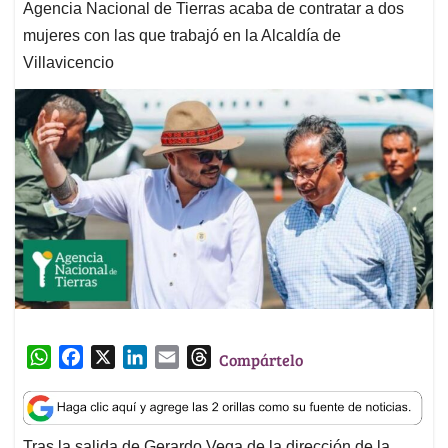
Agencia Nacional de Tierras acaba de contratar a dos
mujeres con las que trabajó en la Alcaldía de
Villavicencio
W
F
X
L
E
T
Compártelo
h
a
i
m
h
a
c
n
a
r
t
e
k
i
e
Tras la salida de Gerardo Vega de la dirección de la