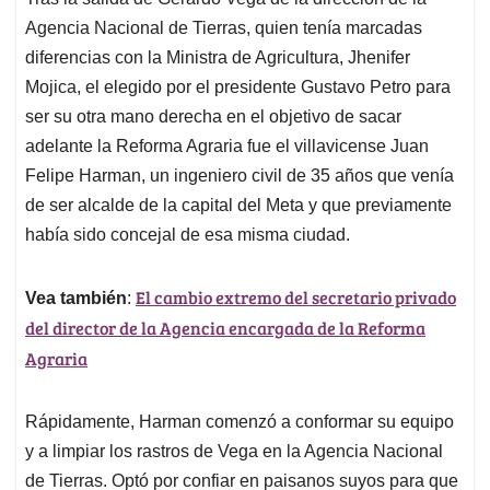
s
b
e
l
a
Agencia Nacional de Tierras, quien tenía marcadas
A
o
d
d
p
o
I
s
diferencias con la Ministra de Agricultura, Jhenifer
p
k
n
Mojica, el elegido por el presidente Gustavo Petro para
ser su otra mano derecha en el objetivo de sacar
adelante la Reforma Agraria fue el villavicense Juan
Felipe Harman, un ingeniero civil de 35 años que venía
de ser alcalde de la capital del Meta y que previamente
había sido concejal de esa misma ciudad.
El cambio extremo del secretario privado
Vea también
:
del director de la Agencia encargada de la Reforma
Agraria
Rápidamente, Harman comenzó a conformar su equipo
y a limpiar los rastros de Vega en la Agencia Nacional
de Tierras. Optó por confiar en paisanos suyos para que