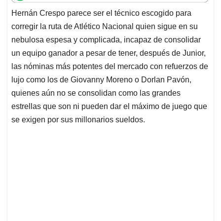
t
e
k
i
e
Hernán Crespo parece ser el técnico escogido para
s
b
e
l
a
corregir la ruta de Atlético Nacional quien sigue en su
A
o
d
d
p
o
I
s
nebulosa espesa y complicada, incapaz de consolidar
p
k
n
un equipo ganador a pesar de tener, después de Junior,
las nóminas más potentes del mercado con refuerzos de
lujo como los de Giovanny Moreno o Dorlan Pavón,
quienes aún no se consolidan como las grandes
estrellas que son ni pueden dar el máximo de juego que
se exigen por sus millonarios sueldos.