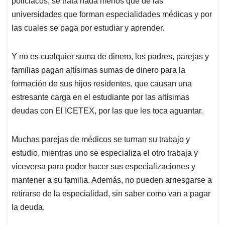
p
o
I
s
policiacos, se trata nada menos que de las
p
k
n
universidades que forman especialidades médicas y por
las cuales se paga por estudiar y aprender.
Y no es cualquier suma de dinero, los padres, parejas y
familias pagan altísimas sumas de dinero para la
formación de sus hijos residentes, que causan una
estresante carga en el estudiante por las altísimas
deudas con El ICETEX, por las que les toca aguantar.
Muchas parejas de médicos se turnan su trabajo y
estudio, mientras uno se especializa el otro trabaja y
viceversa para poder hacer sus especializaciones y
mantener a su familia. Además, no pueden arriesgarse a
retirarse de la especialidad, sin saber como van a pagar
la deuda.