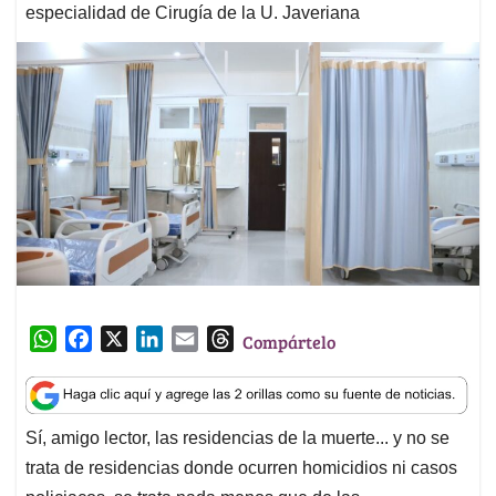
especialidad de Cirugía de la U. Javeriana
W
F
X
L
E
T
Compártelo
h
a
i
m
h
a
c
n
a
r
t
e
k
i
e
Sí, amigo lector, las residencias de la muerte... y no se
s
b
e
l
a
trata de residencias donde ocurren homicidios ni casos
A
o
d
d