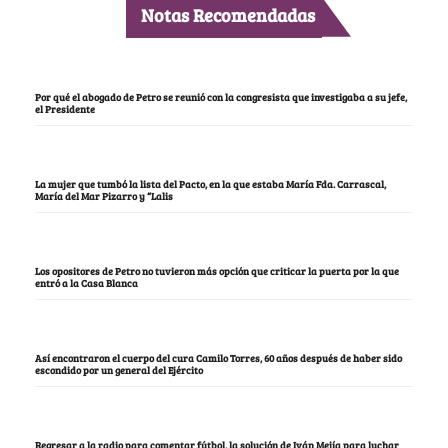
Notas Recomendadas
Por qué el abogado de Petro se reunió con la congresista que investigaba a su jefe,
el Presidente
La mujer que tumbó la lista del Pacto, en la que estaba María Fda. Carrascal,
María del Mar Pizarro y “Lalis
Los opositores de Petro no tuvieron más opción que criticar la puerta por la que
entró a la Casa Blanca
Así encontraron el cuerpo del cura Camilo Torres, 60 años después de haber sido
escondido por un general del Ejército
Regresar a la radio para comentar fútbol, la solución de Iván Mejía para luchar