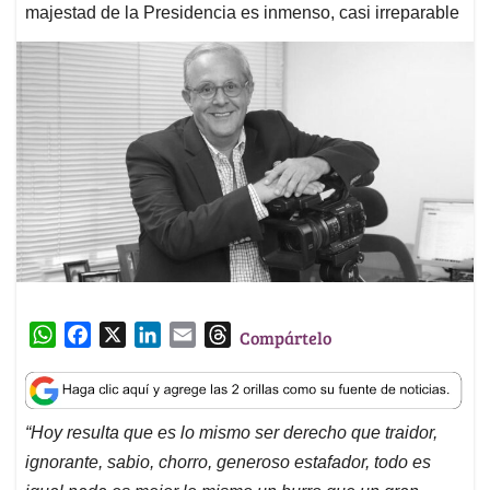
majestad de la Presidencia es inmenso, casi irreparable
W
F
X
L
E
T
Compártelo
h
a
i
m
h
a
c
n
a
r
t
e
k
i
e
“Hoy resulta que es lo mismo ser derecho que traidor,
s
b
e
l
a
ignorante, sabio, chorro, generoso estafador, todo es
A
o
d
d