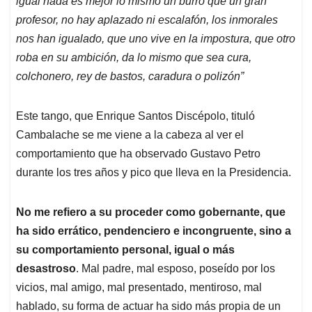
p
o
I
s
igual nada es mejor lo mismo un burro que un gran
p
k
n
profesor, no hay aplazado ni escalafón, los inmorales
nos han igualado, que uno vive en la impostura, que otro
roba en su ambición, da lo mismo que sea cura,
colchonero, rey de bastos, caradura o polizón”
Este tango, que Enrique Santos Discépolo, tituló
Cambalache se me viene a la cabeza al ver el
comportamiento que ha observado Gustavo Petro
durante los tres años y pico que lleva en la Presidencia.
No me refiero a su proceder como gobernante, que
ha sido errático, pendenciero e incongruente, sino a
su comportamiento personal, igual o más
desastroso
. Mal padre, mal esposo, poseído por los
vicios, mal amigo, mal presentado, mentiroso, mal
hablado, su forma de actuar ha sido más propia de un