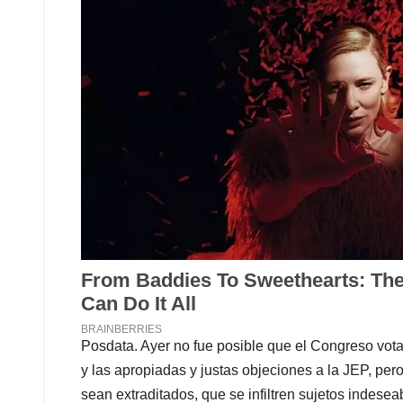
Posdata. Ayer no fue posible que el Congreso vota
y las apropiadas y justas objeciones a la JEP, per
sean extraditados, que se infiltren sujetos indeseab