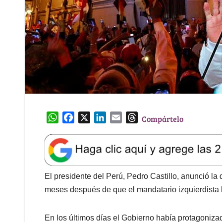
W
F
X
L
E
T
Compártelo
h
a
i
m
h
a
c
n
a
r
t
e
k
i
e
s
b
e
l
a
A
o
d
d
El presidente del Perú, Pedro Castillo, anunció la 
p
o
I
s
meses después de que el mandatario izquierdista l
p
k
n
En los últimos días el Gobierno había protagoniza