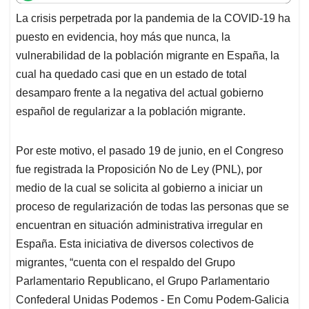
t
e
k
i
e
La crisis perpetrada por la pandemia de la COVID-19 ha
s
b
e
l
a
puesto en evidencia, hoy más que nunca, la
A
o
d
d
p
o
I
s
vulnerabilidad de la población migrante en España, la
p
k
n
cual ha quedado casi que en un estado de total
desamparo frente a la negativa del actual gobierno
español de regularizar a la población migrante.
Por este motivo, el pasado 19 de junio, en el Congreso
fue registrada la Proposición No de Ley (PNL), por
medio de la cual se solicita al gobierno a iniciar un
proceso de regularización de todas las personas que se
encuentran en situación administrativa irregular en
España. Esta iniciativa de diversos colectivos de
migrantes, “cuenta con el respaldo del Grupo
Parlamentario Republicano, el Grupo Parlamentario
Confederal Unidas Podemos - En Comu Podem-Galicia