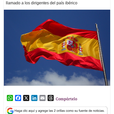
llamado a los dirigentes del país ibérico
W
F
X
L
E
T
Compártelo
h
a
i
m
h
a
c
n
a
r