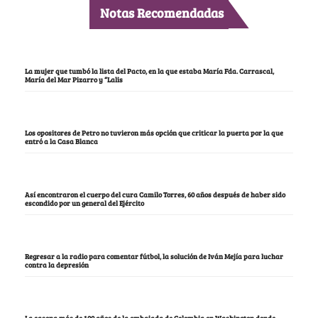
Notas Recomendadas
La mujer que tumbó la lista del Pacto, en la que estaba María Fda. Carrascal,
María del Mar Pizarro y “Lalis
Los opositores de Petro no tuvieron más opción que criticar la puerta por la que
entró a la Casa Blanca
Así encontraron el cuerpo del cura Camilo Torres, 60 años después de haber sido
escondido por un general del Ejército
Regresar a la radio para comentar fútbol, la solución de Iván Mejía para luchar
contra la depresión