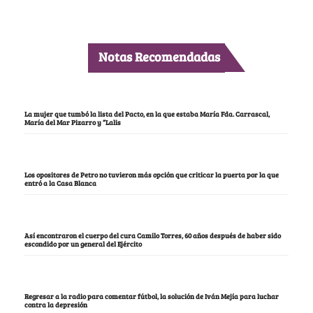
Notas Recomendadas
La mujer que tumbó la lista del Pacto, en la que estaba María Fda. Carrascal,
María del Mar Pizarro y “Lalis
Los opositores de Petro no tuvieron más opción que criticar la puerta por la que
entró a la Casa Blanca
Así encontraron el cuerpo del cura Camilo Torres, 60 años después de haber sido
escondido por un general del Ejército
Regresar a la radio para comentar fútbol, la solución de Iván Mejía para luchar
contra la depresión