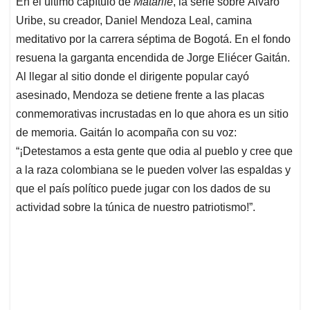
En el último capítulo de
Matarife
, la serie sobre Álvaro
s
b
e
l
a
Uribe, su creador, Daniel Mendoza Leal, camina
A
o
d
d
p
o
I
s
meditativo por la carrera séptima de Bogotá. En el fondo
p
k
n
resuena la garganta encendida de Jorge Eliécer Gaitán.
Al llegar al sitio donde el dirigente popular cayó
asesinado, Mendoza se detiene frente a las placas
conmemorativas incrustadas en lo que ahora es un sitio
de memoria. Gaitán lo acompaña con su voz:
“¡Detestamos a esta gente que odia al pueblo y cree que
a la raza colombiana se le pueden volver las espaldas y
que el país político puede jugar con los dados de su
actividad sobre la túnica de nuestro patriotismo!”.