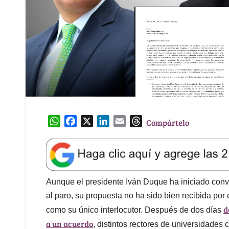
W
F
X
L
E
T
Compártelo
h
a
i
m
h
a
c
n
a
r
t
e
k
i
e
s
b
e
l
a
A
o
d
d
Aunque el presidente Iván Duque ha iniciado conv
p
o
I
s
al paro, su propuesta no ha sido bien recibida por 
p
k
n
d
como su único interlocutor. Después de dos días
a un acuerdo
, distintos rectores de universidade