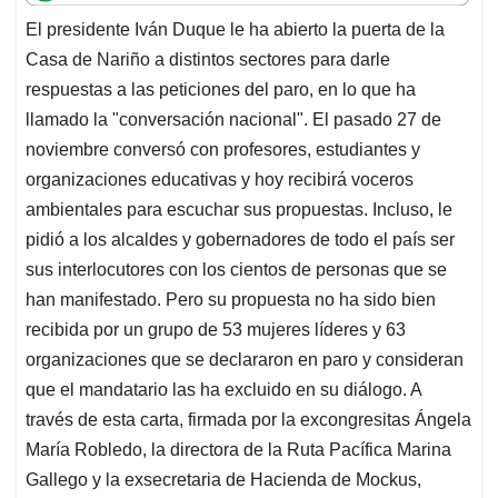
t
e
k
i
e
El presidente Iván Duque le ha abierto la puerta de la
s
b
e
l
a
Casa de Nariño a distintos sectores para darle
A
o
d
d
p
o
I
s
respuestas a las peticiones del paro, en lo que ha
p
k
n
llamado la "conversación nacional". El pasado 27 de
noviembre conversó con profesores, estudiantes y
organizaciones educativas y hoy recibirá voceros
ambientales para escuchar sus propuestas. Incluso, le
pidió a los alcaldes y gobernadores de todo el país ser
sus interlocutores con los cientos de personas que se
han manifestado. Pero su propuesta no ha sido bien
recibida por un grupo de 53 mujeres líderes y 63
organizaciones que se declararon en paro y consideran
que el mandatario las ha excluido en su diálogo. A
través de esta carta, firmada por la excongresitas Ángela
María Robledo, la directora de la Ruta Pacífica Marina
Gallego y la exsecretaria de Hacienda de Mockus,