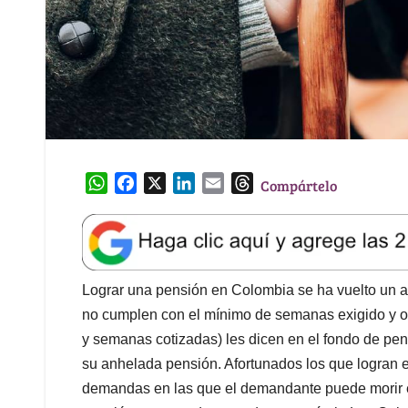
W
F
X
L
E
T
Compártelo
h
a
i
m
h
a
c
n
a
r
t
e
k
i
e
s
b
e
l
a
A
o
d
d
Lograr una pensión en Colombia se ha vuelto un 
p
o
I
s
no cumplen con el mínimo de semanas exigido y ot
p
k
n
y semanas cotizadas) les dicen en el fondo de pe
su anhelada pensión. Afortunados los que logran e
demandas en las que el demandante puede morir e