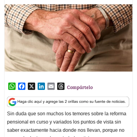
W
F
X
L
E
T
Compártelo
h
a
i
m
h
a
c
n
a
r
t
e
k
i
e
Sin duda que son muchos los temores sobre la reforma
s
b
e
l
a
pensional en curso y variados los puntos de vista sin
A
o
d
d
p
o
I
s
saber exactamente hacia donde nos llevan, porque no