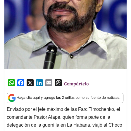
W
F
X
L
E
T
Compártelo
h
a
i
m
h
a
c
n
a
r
t
e
k
i
e
Enviado por el jefe máximo de las Farc Timochenko, el
s
b
e
l
a
comandante Pastor Alape, quien forma parte de la
A
o
d
d
p
o
I
s
delegación de la guerrilla en La Habana, viajó al Choco