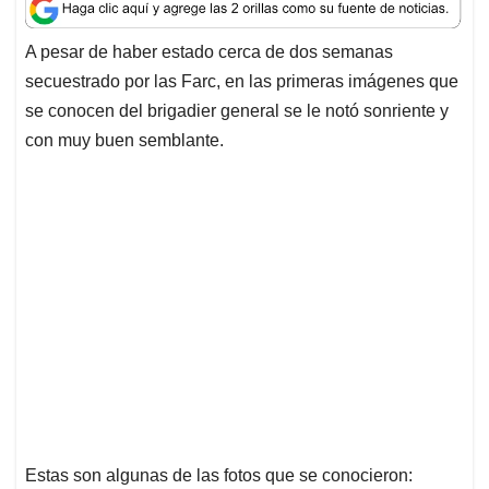
a
c
n
a
r
t
e
k
i
e
A pesar de haber estado cerca de dos semanas
s
b
e
l
a
secuestrado por las Farc, en las primeras imágenes que
A
o
d
d
p
o
I
s
se conocen del brigadier general se le notó sonriente y
p
k
n
con muy buen semblante.
Estas son algunas de las fotos que se conocieron: