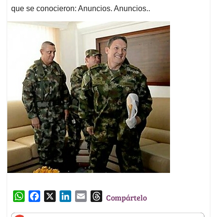
que se conocieron: Anuncios. Anuncios..
W
F
X
L
E
T
Compártelo
h
a
i
m
h