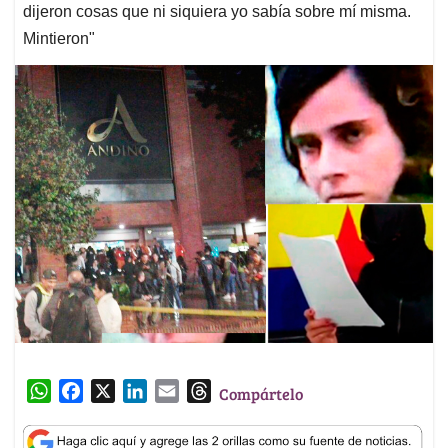
dijeron cosas que ni siquiera yo sabía sobre mí misma.
Mintieron"
W
F
X
L
E
T
Compártelo
h
a
i
m
h
a
c
n
a
r