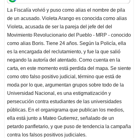
t
e
k
i
e
La Fiscalía volvió y puso como alias el nombre de pila
s
b
e
l
a
de un acusado. Violeta Arango es conocida como alias
A
o
d
d
p
o
I
s
Violeta, acusada de ser la pareja del jefe del del
p
k
n
Movimiento Revolucionario del Pueblo - MRP - conocido
como alias Boris. Tiene 24 años. Según la Policía, ella
es la encargada del reclutamiento, y fue la que salió
negando la autoría del atentado. Como cuenta en la
carta, en este momento está perdida del mapa. Se siente
como otro falso positivo judicial, término que está de
moda por lo que, argumentan grupos sobre todo de la
Universidad Nacional, es una estigmatización y
persecución contra estudiantes de las universidades
públicas. En el organigrama que publican los medios,
ella está junto a Mateo Gutierrez, señalado de un
petardo panfletario, y que puso de tendencia la campaña
contra los falsos positivos judiciales.