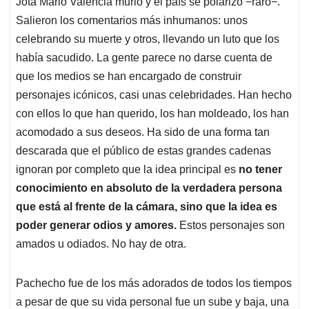
Jota Mario Valencia murió y el país se polarizó −raro−.
s
b
e
l
a
Salieron los comentarios más inhumanos: unos
A
o
d
d
p
o
I
s
celebrando su muerte y otros, llevando un luto que los
p
k
n
había sacudido. La gente parece no darse cuenta de
que los medios se han encargado de construir
personajes icónicos, casi unas celebridades. Han hecho
con ellos lo que han querido, los han moldeado, los han
acomodado a sus deseos. Ha sido de una forma tan
descarada que el público de estas grandes cadenas
ignoran por completo que la idea principal es
no tener
conocimiento en absoluto de la verdadera persona
que está al frente de la cámara, sino que la idea es
poder generar odios y amores.
Estos personajes son
amados u odiados. No hay de otra.
Pachecho fue de los más adorados de todos los tiempos
a pesar de que su vida personal fue un sube y baja, una