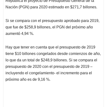
República el proyecto de Presupuesto General de la
A
o
d
d
p
o
I
s
Nación (PGN) para 2020 estimado en $271,7 billones.
p
k
n
Si se compara con el presupuesto aprobado para 2019,
que fue de $258,9 billones, el PGN del próximo año
aumentó 4,94 %.
Hay que tener en cuenta que el presupuesto de 2019
tiene $10 billones congelados desde comienzos de año,
lo que da un total de $248,9 billones. Si se compara el
presupuesto de 2020 con el presupuesto de 2019 –
incluyendo el congelamiento- el incremento para el
próximo año es de 9,16 %.