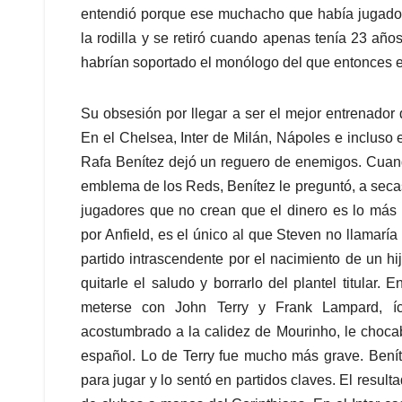
entendió porque ese muchacho que había jugado f
la rodilla y se retiró cuando apenas tenía 23 añ
habrían soportado el monólogo del que entonces e
Su obsesión por llegar a ser el mejor entrenador
En el Chelsea, Inter de Milán, Nápoles e incluso e
Rafa Benítez dejó un reguero de enemigos. Cuand
emblema de los Reds, Benítez le preguntó, a secas,
jugadores que no crean que el dinero es lo más 
por Anfield, es el único al que Steven no llamarí
partido intrascendente por el nacimiento de un hi
quitarle el saludo y borrarlo del plantel titular
meterse con John Terry y Frank Lampard, íc
acostumbrado a la calidez de Mourinho, le chocaba 
español. Lo de Terry fue mucho más grave. Benít
para jugar y lo sentó en partidos claves. El resul