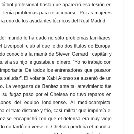
útbol profesional hasta que apareció esa lesión en
os, tenía problemas para relacionarse. Pocas mujeres
ra uno de los ayudantes técnicos del Real Madrid.
 del mundo le ha dado no sólo problemas familiares.
l Liverpool, club al que le dio dos títulos de Europa,
o conoció a la mamá de Steven Gerrard , capitán y
 si a su hijo le gustaba el dinero. “Yo no trabajo con
importante. De todos los entrenadores que pasaron
a a saludar”. El volante Xabi Alonso se ausentó de un
jo. La venganza de Benítez ante tal atrevimiento fue
. En su fugaz paso por el Chelsea no tuvo reparos en
onos del equipo londinense. Al mediocampista,
el trato distante y frío, casi militar que imprimía el
ez se encaprichó con que el defensa era muy viejo
tado no tardó en verse: el Chelsea perdería el mundial