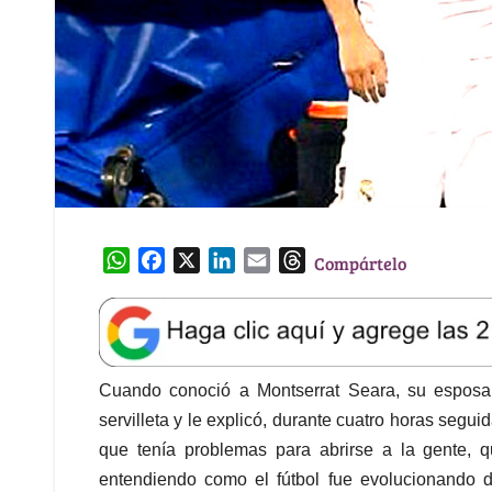
W
F
X
L
E
T
Compártelo
h
a
i
m
h
a
c
n
a
r
t
e
k
i
e
s
b
e
l
a
A
o
d
d
Cuando conoció a Montserrat Seara, su esposa,
p
o
I
s
servilleta y le explicó, durante cuatro horas segui
p
k
n
que tenía problemas para abrirse a la gente, qu
entendiendo como el fútbol fue evolucionando d