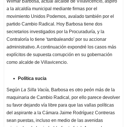
Wílmar Barbosa, actual alcalde de Villavicencio, aspiró
s
b
e
l
a
a la alcaldía municipal mediante firmas por el
A
o
d
d
p
o
I
s
movimiento Unidos Podemos, avalado también por el
p
k
n
partido Cambio Radical. Hoy Barbosa tiene dos
secretarios investigados por la Procuraduría, y la
Contraloría lo tiene ‘tambaleando’ por su accionar
administrativo. A continuación expondré los casos más
explícitos de supuesta corrupción en su gobernación
como alcalde de Villavicencio.
Política sucia
Según
La
Silla Vacía,
Barbosa es otro peón más de la
maquinaria de Cambio Radical, por ello parece devolver
su favor dejando vía libre para que las vallas políticas
del aspirante a la Cámara Jaime Rodríguez Contreras
sean puestas, incluso en medio de las avenidas