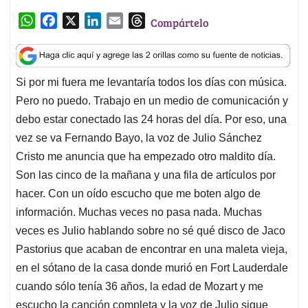
W
F
X
L
E
T
Compártelo
h
a
i
m
h
a
c
n
a
r
t
e
k
i
e
Si por mi fuera me levantaría todos los días con música.
s
b
e
l
a
Pero no puedo. Trabajo en un medio de comunicación y
A
o
d
d
p
o
I
s
debo estar conectado las 24 horas del día. Por eso, una
p
k
n
vez se va Fernando Bayo, la voz de Julio Sánchez
Cristo me anuncia que ha empezado otro maldito día.
Son las cinco de la mañana y una fila de artículos por
hacer. Con un oído escucho que me boten algo de
información. Muchas veces no pasa nada. Muchas
veces es Julio hablando sobre no sé qué disco de Jaco
Pastorius que acaban de encontrar en una maleta vieja,
en el sótano de la casa donde murió en Fort Lauderdale
cuando sólo tenía 36 años, la edad de Mozart y me
escucho la canción completa y la voz de Julio sigue