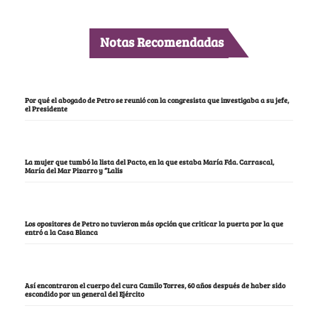
Notas Recomendadas
Por qué el abogado de Petro se reunió con la congresista que investigaba a su jefe,
el Presidente
La mujer que tumbó la lista del Pacto, en la que estaba María Fda. Carrascal,
María del Mar Pizarro y “Lalis
Los opositores de Petro no tuvieron más opción que criticar la puerta por la que
entró a la Casa Blanca
Así encontraron el cuerpo del cura Camilo Torres, 60 años después de haber sido
escondido por un general del Ejército