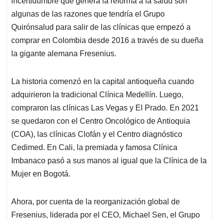
p
o
I
s
incertidumbre que genera la reforma a la salud son
p
k
n
algunas de las razones que tendría el Grupo
Quirónsalud para salir de las clínicas que empezó a
comprar en Colombia desde 2016 a través de su dueña
la gigante alemana Fresenius.
La historia comenzó en la capital antioqueña cuando
adquirieron la tradicional Clínica Medellín. Luego,
compraron las clínicas Las Vegas y El Prado. En 2021
se quedaron con el Centro Oncológico de Antioquia
(COA), las clínicas Clofán y el Centro diagnóstico
Cedimed. En Cali, la premiada y famosa Clínica
Imbanaco pasó a sus manos al igual que la Clínica de la
Mujer en Bogotá.
Ahora, por cuenta de la reorganización global de
Fresenius, liderada por el CEO, Michael Sen, el Grupo