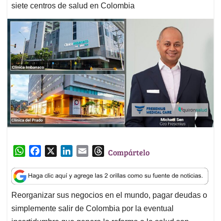
siete centros de salud en Colombia
W
F
X
L
E
T
Compártelo
h
a
i
m
h
a
c
n
a
r
t
e
k
i
e
Reorganizar sus negocios en el mundo, pagar deudas o
s
b
e
l
a
simplemente salir de Colombia por la eventual
A
o
d
d