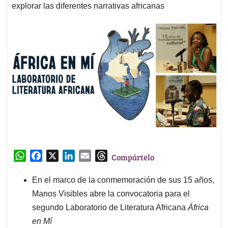
explorar las diferentes narrativas africanas
W
F
X
L
E
T
Compártelo
h
a
i
m
h
a
c
n
a
r
En el marco de la conmemoración de sus 15 años,
t
e
k
i
e
Manos Visibles abre la convocatoria para el
s
b
e
l
a
segundo Laboratorio de Literatura Africana
África
A
o
d
d
en Mí