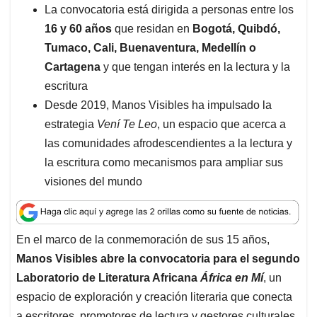
p
o
I
s
La convocatoria está dirigida a personas entre los
p
k
n
16 y 60 años
que residan en
Bogotá, Quibdó,
Tumaco, Cali, Buenaventura, Medellín o
Cartagena
y que tengan interés en la lectura y la
escritura
Desde 2019, Manos Visibles ha impulsado la
estrategia
Vení Te Leo
, un espacio que acerca a
las comunidades afrodescendientes a la lectura y
la escritura como mecanismos para ampliar sus
visiones del mundo
En el marco de la conmemoración de sus 15 años,
Manos Visibles abre la convocatoria para el segundo
Laboratorio de Literatura Africana
África en Mí
, un
espacio de exploración y creación literaria que conecta
a escritores, promotores de lectura y gestores culturales