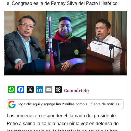
el Congreso es la de Ferney Silva del Pacto Histórico
W
F
X
L
E
T
Compártelo
h
a
i
m
h
a
c
n
a
r
t
e
k
i
e
Los primeros en responder el llamado del presidente
s
b
e
l
a
Petro a salir a la calle a hacer oír la voz en defensa de
A
o
d
d