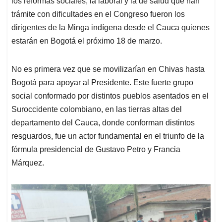
p
o
I
s
los reformas sociales, la laboral y la de salud que han
p
k
n
trámite con dificultades en el Congreso fueron los
dirigentes de la Minga indígena desde el Cauca quienes
estarán en Bogotá el próximo 18 de marzo.
No es primera vez que se movilizarían en Chivas hasta
Bogotá para apoyar al Presidente. Este fuerte grupo
social conformado por distintos pueblos asentados en el
Suroccidente colombiano, en las tierras altas del
departamento del Cauca, donde conforman distintos
resguardos, fue un actor fundamental en el triunfo de la
fórmula presidencial de Gustavo Petro y Francia
Márquez.