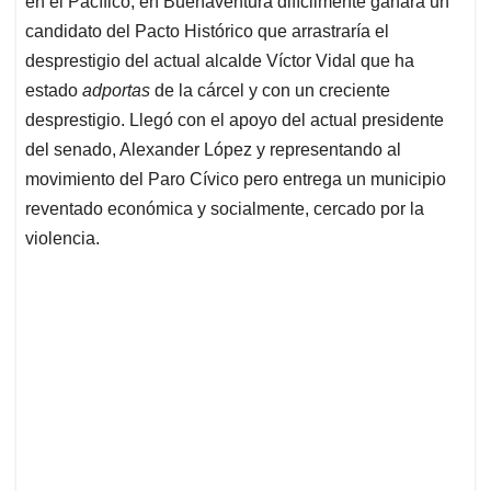
en el Pacífico, en Buenaventura difícilmente ganará un
A
o
d
d
p
o
I
s
candidato del Pacto Histórico que arrastraría el
p
k
n
desprestigio del actual alcalde Víctor Vidal que ha
estado
adportas
de la cárcel y con un creciente
desprestigio. Llegó con el apoyo del actual presidente
del senado, Alexander López y representando al
movimiento del Paro Cívico pero entrega un municipio
reventado económica y socialmente, cercado por la
violencia.