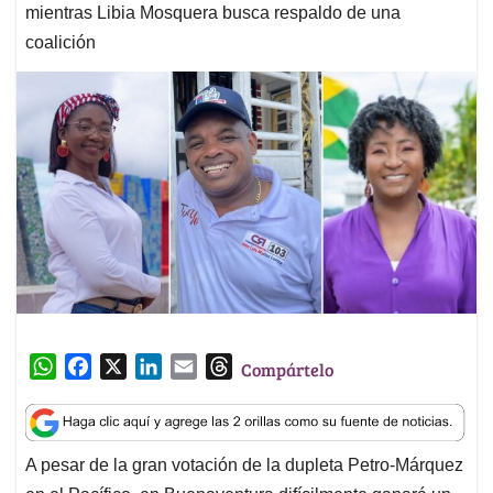
mientras Libia Mosquera busca respaldo de una
coalición
W
F
X
L
E
T
Compártelo
h
a
i
m
h
a
c
n
a
r
t
e
k
i
e
A pesar de la gran votación de la dupleta Petro-Márquez
s
b
e
l
a