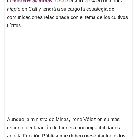
p
o
I
s
ministra de minas
la
, desde el año 2014 en una boda
p
k
n
hippie
en Cali y tendrá a su cargo la estrategia de
comunicaciones relacionada con el tema de los cultivos
ilícitos.
Aunque la ministra de Minas, Irene Vélez en su más
reciente declaración de bienes e incompatibilidades
ante la Función Pública que deben presentar todos los