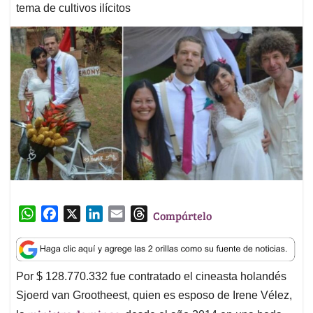
tema de cultivos ilícitos
W
F
X
L
E
T
Compártelo
h
a
i
m
h
a
c
n
a
r
t
e
k
i
e
Por $ 128.770.332 fue contratado el cineasta holandés
s
b
e
l
a
Sjoerd van Grootheest, quien es esposo de Irene Vélez,
A
o
d
d