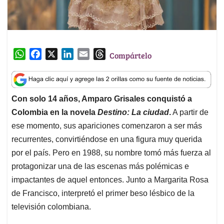
W
F
X
L
E
T
Compártelo
h
a
i
m
h
a
c
n
a
r
t
e
k
i
e
Con solo 14 años, Amparo Grisales conquistó a
s
b
e
l
a
Colombia en la novela
Destino: La ciudad
.
A partir de
A
o
d
d
p
o
I
s
ese momento, sus apariciones comenzaron a ser más
p
k
n
recurrentes, convirtiéndose en una figura muy querida
por el país. Pero en 1988, su nombre tomó más fuerza al
protagonizar una de las escenas más polémicas e
impactantes de aquel entonces. Junto a Margarita Rosa
de Francisco, interpretó el primer beso lésbico de la
televisión colombiana.