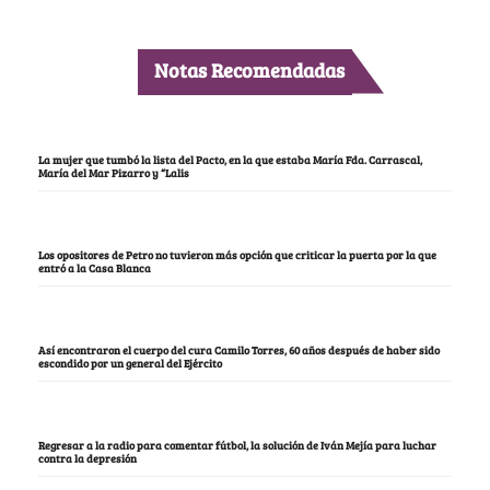
Notas Recomendadas
La mujer que tumbó la lista del Pacto, en la que estaba María Fda. Carrascal,
María del Mar Pizarro y “Lalis
Los opositores de Petro no tuvieron más opción que criticar la puerta por la que
entró a la Casa Blanca
Así encontraron el cuerpo del cura Camilo Torres, 60 años después de haber sido
escondido por un general del Ejército
Regresar a la radio para comentar fútbol, la solución de Iván Mejía para luchar
contra la depresión