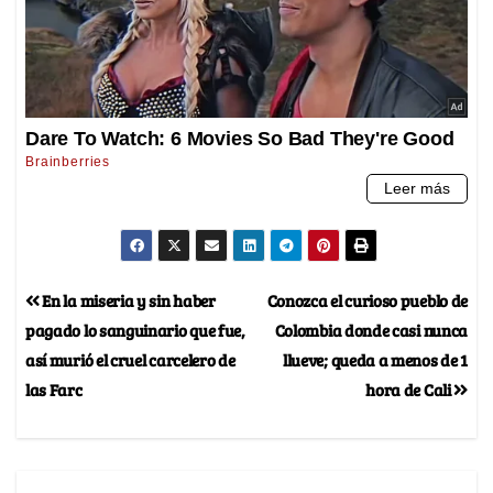
En la miseria y sin haber
Conozca el curioso pueblo de
pagado lo sanguinario que fue,
Colombia donde casi nunca
así murió el cruel carcelero de
llueve; queda a menos de 1
las Farc
hora de Cali