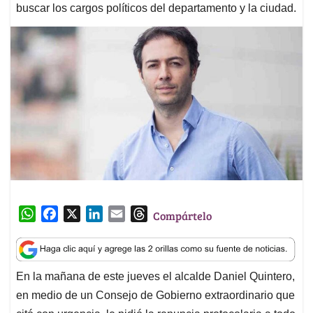
buscar los cargos políticos del departamento y la ciudad.
W
F
X
L
E
T
Compártelo
h
a
i
m
h
a
c
n
a
r
t
e
k
i
e
En la mañana de este jueves el alcalde Daniel Quintero,
s
b
e
l
a
en medio de un Consejo de Gobierno extraordinario que
A
o
d
d