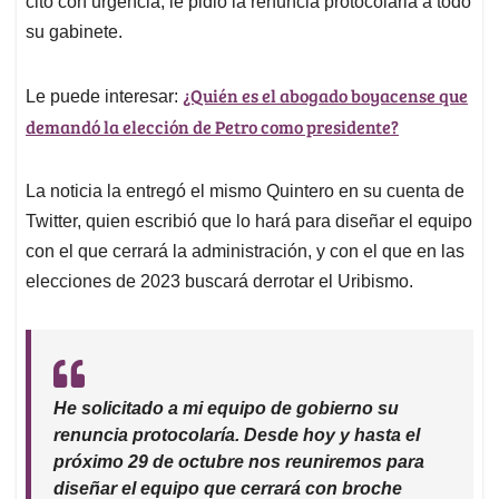
p
o
I
s
citó con urgencia, le pidió la renuncia protocolaria a todo
p
k
n
su gabinete.
¿Quién es el abogado boyacense que
Le puede interesar:
demandó la elección de Petro como presidente?
La noticia la entregó el mismo Quintero en su cuenta de
Twitter, quien escribió que lo hará para diseñar el equipo
con el que cerrará la administración, y con el que en las
elecciones de 2023 buscará derrotar el Uribismo.
He solicitado a mi equipo de gobierno su
renuncia protocolaría. Desde hoy y hasta el
próximo 29 de octubre nos reuniremos para
diseñar el equipo que cerrará con broche