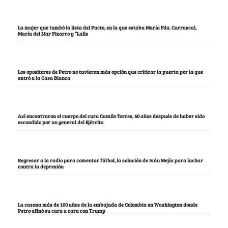
La mujer que tumbó la lista del Pacto, en la que estaba María Fda. Carrascal,
María del Mar Pizarro y “Lalis
Los opositores de Petro no tuvieron más opción que criticar la puerta por la que
entró a la Casa Blanca
Así encontraron el cuerpo del cura Camilo Torres, 60 años después de haber sido
escondido por un general del Ejército
Regresar a la radio para comentar fútbol, la solución de Iván Mejía para luchar
contra la depresión
La casona más de 100 años de la embajada de Colombia en Washington donde
Petro afinó su cara a cara con Trump