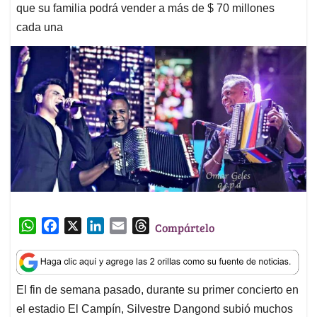
que su familia podrá vender a más de $ 70 millones
cada una
W
F
X
L
E
T
Compártelo
h
a
i
m
h
a
c
n
a
r
t
e
k
i
e
El fin de semana pasado, durante su primer concierto en
s
b
e
l
a
el estadio El Campín, Silvestre Dangond subió muchos
A
o
d
d