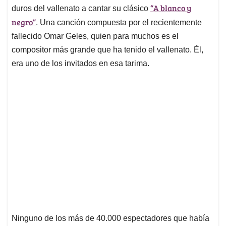
p
o
I
s
“A blanco y
duros del vallenato a cantar su clásico
p
k
n
negro”
. Una canción compuesta por el recientemente
fallecido Omar Geles, quien para muchos es el
compositor más grande que ha tenido el vallenato. Él,
era uno de los invitados en esa tarima.
Ninguno de los más de 40.000 espectadores que había