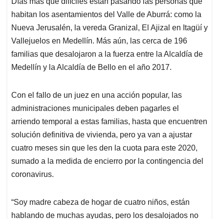
Días más que difíciles están pasando las personas que
s
b
e
l
a
habitan los asentamientos del Valle de Aburrá: como la
A
o
d
d
p
o
I
s
Nueva Jerusalén, la vereda Granizal, El Ajizal en Itagüí y
p
k
n
Vallejuelos en Medellín. Más aún, las cerca de 196
familias que desalojaron a la fuerza entre la Alcaldía de
Medellín y la Alcaldía de Bello en el año 2017.
Con el fallo de un juez en una acción popular, las
administraciones municipales deben pagarles el
arriendo temporal a estas familias, hasta que encuentren
solución definitiva de vivienda, pero ya van a ajustar
cuatro meses sin que les den la cuota para este 2020,
sumado a la medida de encierro por la contingencia del
coronavirus.
“Soy madre cabeza de hogar de cuatro niños, están
hablando de muchas ayudas, pero los desalojados no