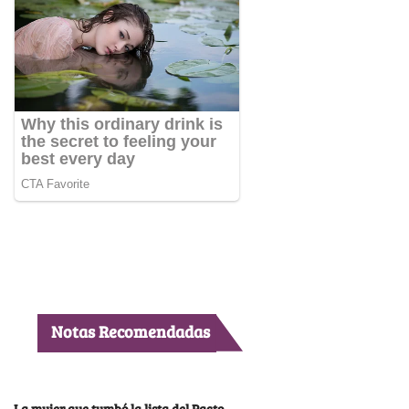
Notas Recomendadas
La mujer que tumbó la lista del Pacto,