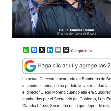
W
F
X
L
E
T
Compártelo
h
a
i
m
h
a
c
n
a
r
t
e
k
i
e
s
b
e
l
a
A
o
d
d
La actual Directora encargada de Bomberos de Bog
p
o
I
s
incendios diarios, no ha podido volver realidad la
p
k
n
el director Diego Moreno cuando ella era Subdirec
nombrados por el Secretario del Gobierno, Luis E
Claudia López, Secretaría de la que depende esta i