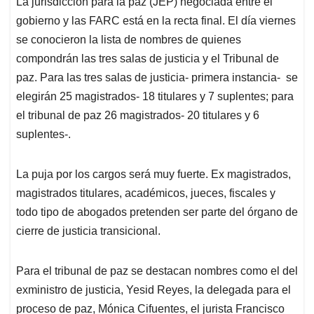
La jurisdicción para la paz (JEP) negociada entre el
s
b
e
l
a
gobierno y las FARC está en la recta final. El día viernes
A
o
d
d
p
o
I
s
se conocieron la lista de nombres de quienes
p
k
n
compondrán las tres salas de justicia y el Tribunal de
paz. Para las tres salas de justicia- primera instancia- se
elegirán 25 magistrados- 18 titulares y 7 suplentes; para
el tribunal de paz 26 magistrados- 20 titulares y 6
suplentes-.
La puja por los cargos será muy fuerte. Ex magistrados,
magistrados titulares, académicos, jueces, fiscales y
todo tipo de abogados pretenden ser parte del órgano de
cierre de justicia transicional.
Para el tribunal de paz se destacan nombres como el del
exministro de justicia, Yesid Reyes, la delegada para el
proceso de paz, Mónica Cifuentes, el jurista Francisco