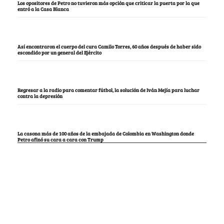
Los opositores de Petro no tuvieron más opción que criticar la puerta por la que
entró a la Casa Blanca
Así encontraron el cuerpo del cura Camilo Torres, 60 años después de haber sido
escondido por un general del Ejército
Regresar a la radio para comentar fútbol, la solución de Iván Mejía para luchar
contra la depresión
La casona más de 100 años de la embajada de Colombia en Washington donde
Petro afinó su cara a cara con Trump