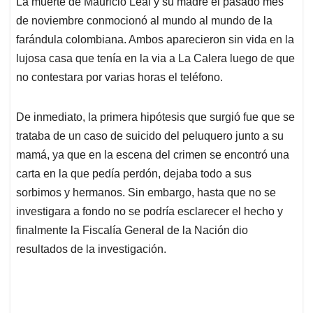
La muerte de Mauricio Leal y su madre el pasado mes
s
b
e
l
a
de noviembre conmocionó al mundo al mundo de la
A
o
d
d
p
o
I
s
farándula colombiana. Ambos aparecieron sin vida en la
p
k
n
lujosa casa que tenía en la via a La Calera luego de que
no contestara por varias horas el teléfono.
De inmediato, la primera hipótesis que surgió fue que se
trataba de un caso de suicido del peluquero junto a su
mamá, ya que en la escena del crimen se encontró una
carta en la que pedía perdón, dejaba todo a sus
sorbimos y hermanos. Sin embargo, hasta que no se
investigara a fondo no se podría esclarecer el hecho y
finalmente la Fiscalía General de la Nación dio
resultados de la investigación.