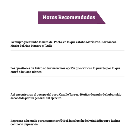
Notas Recomendadas
La mujer que tumbó la lista del Pacto, en la que estaba María Fda. Carrascal,
María del Mar Pizarro y “Lalis
Los opositores de Petro no tuvieron más opción que criticar la puerta por la que
entró a la Casa Blanca
Así encontraron el cuerpo del cura Camilo Torres, 60 años después de haber sido
escondido por un general del Ejército
Regresar a la radio para comentar fútbol, la solución de Iván Mejía para luchar
contra la depresión