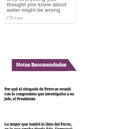
Notas Recomendadas
Por qué el abogado de Petro se reunió
con la congresista que investigaba a su
jefe, el Presidente
La mujer que tumbó la lista del Pacto,
en la que estaba María Fda. Carrascal,