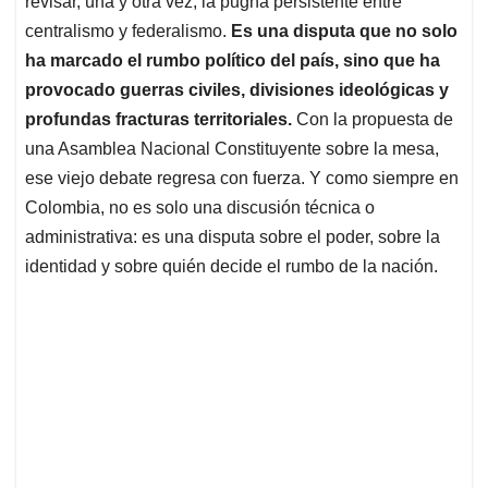
revisar, una y otra vez, la pugna persistente entre
A
o
d
d
p
o
I
s
centralismo y federalismo.
Es una disputa que no solo
p
k
n
ha marcado el rumbo político del país, sino que ha
provocado guerras civiles, divisiones ideológicas y
profundas fracturas territoriales.
Con la propuesta de
una Asamblea Nacional Constituyente sobre la mesa,
ese viejo debate regresa con fuerza. Y como siempre en
Colombia, no es solo una discusión técnica o
administrativa: es una disputa sobre el poder, sobre la
identidad y sobre quién decide el rumbo de la nación.