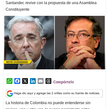
Santander, revive con la propuesta de una Asamblea
Constituyente
W
F
X
L
E
T
Compártelo
h
a
i
m
h
a
c
n
a
r
t
e
k
i
e
La historia de Colombia no puede entenderse sin
s
b
e
l
a