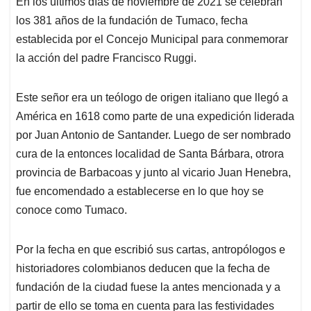
En los últimos días de noviembre de 2021 se celebran
s
b
e
l
a
los 381 años de la fundación de Tumaco, fecha
A
o
d
d
p
o
I
s
establecida por el Concejo Municipal para conmemorar
p
k
n
la acción del padre Francisco Ruggi.
Este señor era un teólogo de origen italiano que llegó a
América en 1618 como parte de una expedición liderada
por Juan Antonio de Santander. Luego de ser nombrado
cura de la entonces localidad de Santa Bárbara, otrora
provincia de Barbacoas y junto al vicario Juan Henebra,
fue encomendado a establecerse en lo que hoy se
conoce como Tumaco.
Por la fecha en que escribió sus cartas, antropólogos e
historiadores colombianos deducen que la fecha de
fundación de la ciudad fuese la antes mencionada y a
partir de ello se toma en cuenta para las festividades