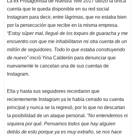
La ex Protagonista de Nuestra Tele 2017 utilizó la única
s
b
e
l
a
cuenta que le queda disponible en su red social
A
o
d
d
p
o
I
s
Instagram para decir, entre lágrimas, que no estaba bien
p
k
n
por la persecución que recibe en la misma empresa.
“Estoy súper mal, llegué de los toques de guaracha y me
encuentro con que me inhabilitaron mi otra cuenta de un
millón de seguidores. Todo lo que estaba construyendo
de nuevo”
inició Yina Calderón para denunciar que
nuevamente le cancelan una de sus cuentas de
Instagram.
Ella y hasta sus seguidores recordaron que
recientemente Instagram ya le había cerrado su cuenta
principal y nunca se la regresó, por lo que no descartan
la posibilidad de un ataque personal.
“No entendemos ni
siquiera por qué. Pensamos todos que hay alguien
detrás de esto porque ya es muy extraño, se nos hace