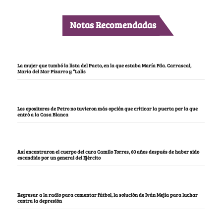
Notas Recomendadas
La mujer que tumbó la lista del Pacto, en la que estaba María Fda. Carrascal,
María del Mar Pizarro y “Lalis
Los opositores de Petro no tuvieron más opción que criticar la puerta por la que
entró a la Casa Blanca
Así encontraron el cuerpo del cura Camilo Torres, 60 años después de haber sido
escondido por un general del Ejército
Regresar a la radio para comentar fútbol, la solución de Iván Mejía para luchar
contra la depresión