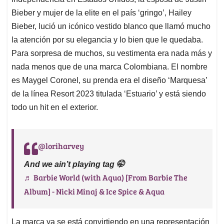
A
o
d
d
p
o
I
s
Bieber y mujer de la elite en el país ‘gringo’, Hailey
p
k
n
Bieber, lució un icónico vestido blanco que llamó mucho
la atención por su elegancia y lo bien que le quedaba.
Para sorpresa de muchos, su vestimenta era nada más y
nada menos que de una marca Colombiana. El nombre
es Maygel Coronel, su prenda era el diseño ‘Marquesa’
de la línea Resort 2023 titulada ‘Estuario’ y está siendo
todo un hit en el exterior.
@loriharvey
And we ain’t playing tag 🤭
♬ Barbie World (with Aqua) [From Barbie The
Album] - Nicki Minaj & Ice Spice & Aqua
La marca ya se está convirtiendo en una representación