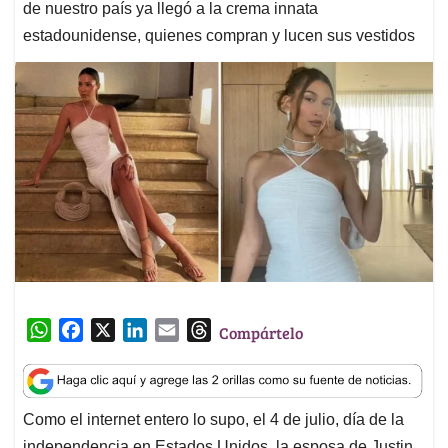
de nuestro país ya llegó a la crema innata
estadounidense, quienes compran y lucen sus vestidos
W
F
X
L
E
T
Compártelo
h
a
i
m
h
a
c
n
a
r
t
e
k
i
e
Como el internet entero lo supo, el 4 de julio, día de la
s
b
e
l
a
independencia en Estados Unidos, la esposa de Justin