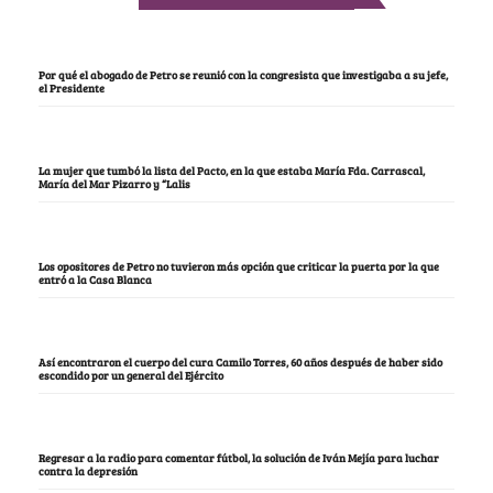
Por qué el abogado de Petro se reunió con la congresista que investigaba a su jefe,
el Presidente
La mujer que tumbó la lista del Pacto, en la que estaba María Fda. Carrascal,
María del Mar Pizarro y “Lalis
Los opositores de Petro no tuvieron más opción que criticar la puerta por la que
entró a la Casa Blanca
Así encontraron el cuerpo del cura Camilo Torres, 60 años después de haber sido
escondido por un general del Ejército
Regresar a la radio para comentar fútbol, la solución de Iván Mejía para luchar
contra la depresión